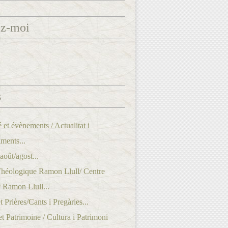
ez-moi
s
é et évènements / Actualitat i
ments...
oût/agost...
Théologique Ramon Llull/ Centre
 Ramon Llull...
 Prières/Cants i Pregàries...
et Patrimoine / Cultura i Patrimoni