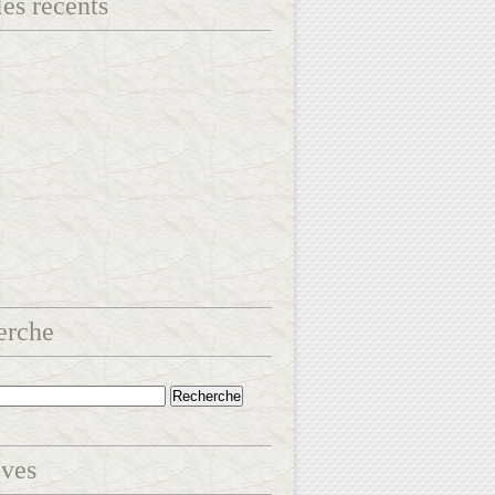
les récents
erche
ives