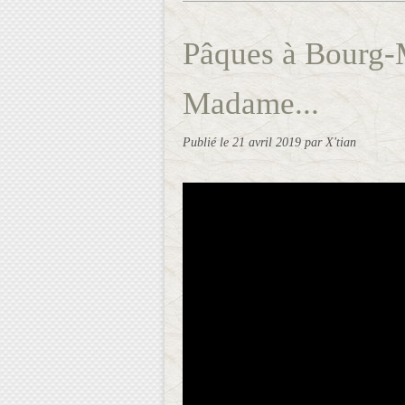
Pâques à Bourg-
Madame...
Publié le
21 avril 2019
par X'tian