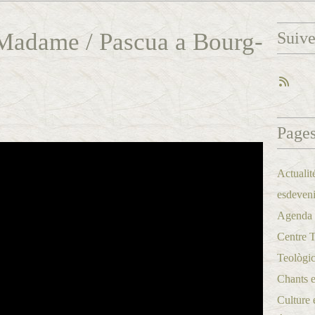
Madame / Pascua a Bourg-
Suiv
Page
Actualit
esdeveni
Agenda a
Centre 
Teològic
Chants et
Culture 