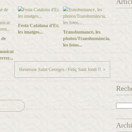
Artic
Festa Catalana d'Er,
les imatges...
Transhumance, les
 de
photos/Transhumància,
les fotos...
unicat
rrer...
Heureuse Saint Georges / Feliç Sant Jordi !!
Rech
Arch