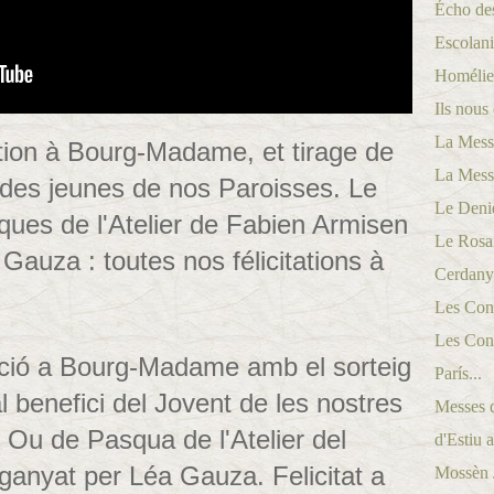
Écho des
Escolani
Homélies
Ils nous 
La Messe
ion à Bourg-Madame, et tirage de
La Messe
 des jeunes de nos Paroisses. Le
Le Denie
ues de l'Atelier de Fabien Armisen
Le Rosai
Gauza : toutes nos félicitations à
Cerdanya
Les Conf
Les Conf
ió a Bourg-Madame amb el sorteig
París...
l benefici del Jovent de les nostres
Messes d
 Ou de Pasqua de l'Atelier del
d'Estiu a
ganyat per Léa Gauza. Felicitat a
Mossèn Jo