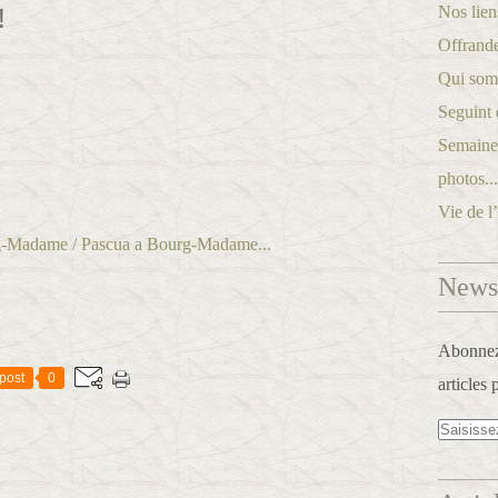
Nos lien
!
Offrande
Qui som
Seguint 
Semaine 
photos..
Vie de l
Newsl
Abonnez-
post
0
articles 