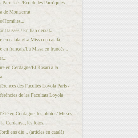
 Paroisses /Eco de les Parròquies...
a de Montserrat
/Homilies...
ont laissés / En han deixat...
 en catalan/La Missa en català...
 en français/La Missa en francés...
r...
re en Cerdagne/El Rosari a la
...
érences des Facultés Loyola Paris /
erències de les Facultats Loyola
'Été en Cerdagne, les photos/ Misses
 la Cerdanya, les fotos...
rdi ens diu... (articles en català)