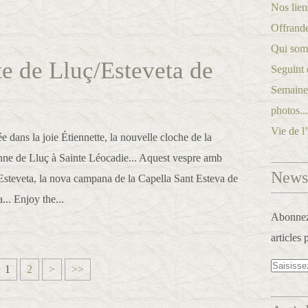
Nos lien
Offrande
Qui som
te de Lluç/Esteveta de
Seguint 
Semaine 
photos..
Vie de l
ée dans la joie Étiennette, la nouvelle cloche de la
nne de Lluç à Sainte Léocadie... Aquest vespre amb
Newsl
 Esteveta, la nova campana de la Capella Sant Esteva de
... Enjoy the...
Abonnez-
articles 
1
2
>
>>