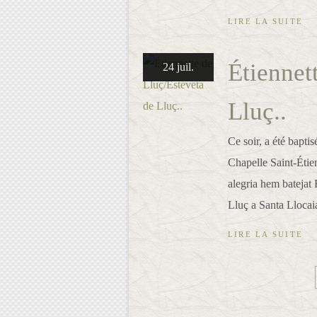
LIRE LA SUITE
Étiennet
24 juil.
Lluç..
Ce soir, a été baptis
Chapelle Saint-Étie
alegria hem batejat
Lluç a Santa Llocaia
LIRE LA SUITE