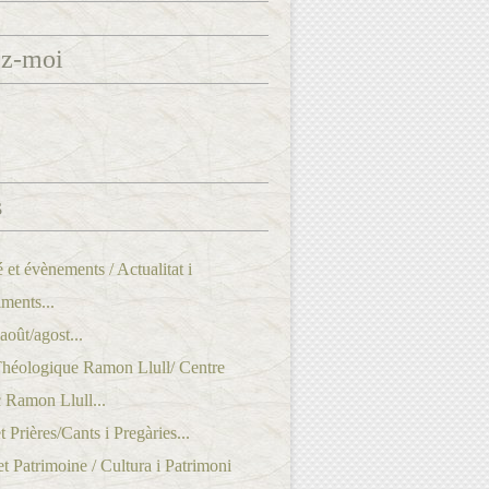
ez-moi
s
é et évènements / Actualitat i
ments...
oût/agost...
Théologique Ramon Llull/ Centre
 Ramon Llull...
 Prières/Cants i Pregàries...
et Patrimoine / Cultura i Patrimoni