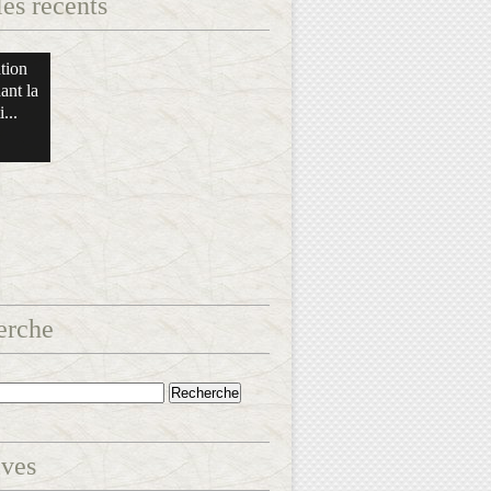
les récents
tion
ant la
...
erche
ives