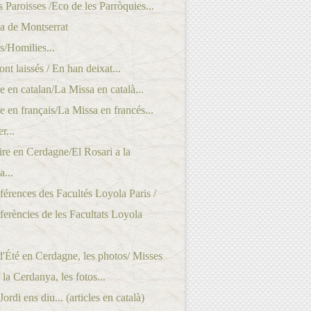
 Paroisses /Eco de les Parròquies...
a de Montserrat
/Homilies...
ont laissés / En han deixat...
 en catalan/La Missa en català...
 en français/La Missa en francés...
r...
re en Cerdagne/El Rosari a la
...
érences des Facultés Loyola Paris /
erències de les Facultats Loyola
'Été en Cerdagne, les photos/ Misses
 la Cerdanya, les fotos...
rdi ens diu... (articles en català)