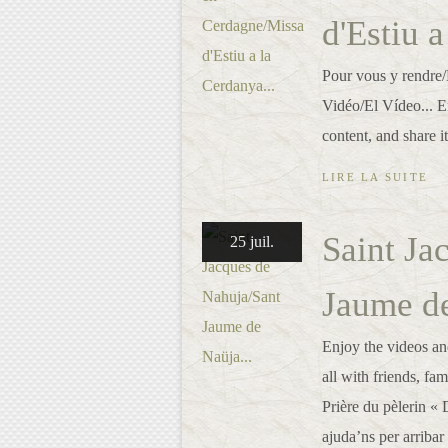
d'Estiu a
Pour vous y rendre/
Vidéo/El Vídeo... E
content, and share i
LIRE LA SUITE
Saint Ja
25 juil.
Jaume de
Enjoy the videos and
all with friends, fa
Prière du pèlerin «
ajuda’ns per arribar