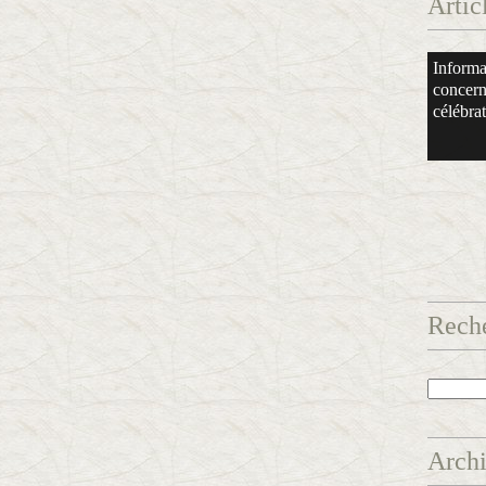
Artic
Informa
concern
célébrati
Rech
Arch