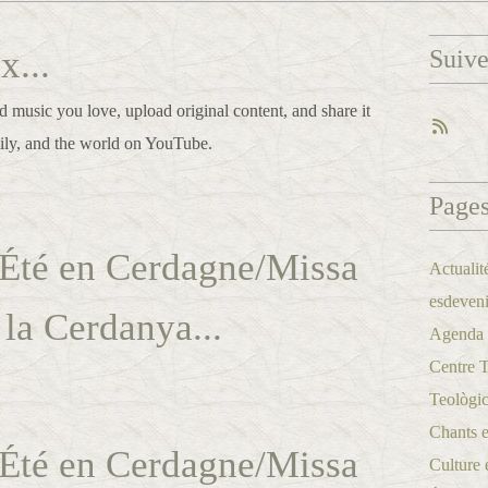
x...
Suiv
 music you love, upload original content, and share it
mily, and the world on YouTube.
Page
Été en Cerdagne/Missa
Actualit
esdeveni
 la Cerdanya...
Agenda a
Centre 
Teològic
Chants et
Été en Cerdagne/Missa
Culture 