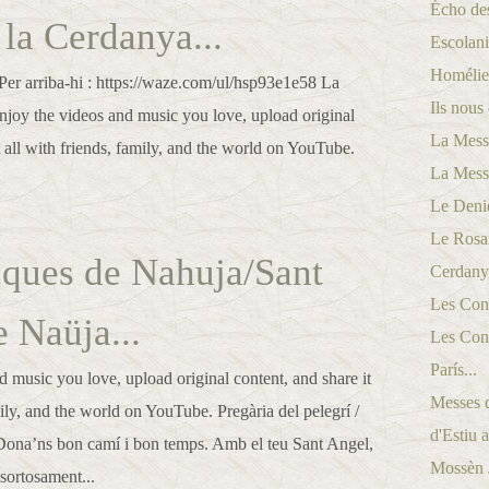
Écho des
 la Cerdanya...
Escolani
Homélies
Per arriba-hi : https://waze.com/ul/hsp93e1e58 La
Ils nous 
njoy the videos and music you love, upload original
La Messe
t all with friends, family, and the world on YouTube.
La Messe
Le Denie
Le Rosai
cques de Nahuja/Sant
Cerdanya
Les Conf
 Naüja...
Les Conf
París...
 music you love, upload original content, and share it
Messes d
mily, and the world on YouTube. Pregària del pelegrí /
d'Estiu a
 Dona’ns bon camí i bon temps. Amb el teu Sant Angel,
Mossèn Jo
 sortosament...