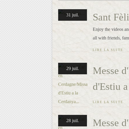
Sant Fèli
31 juil.
Enjoy the videos and
all with friends, fa
LIRE LA SUITE
Messe d'
29 juil.
d'Estiu a
LIRE LA SUITE
Messe d'
28 juil.