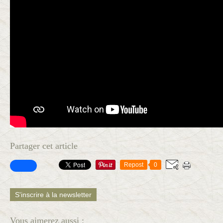
Partager cet article
Repost
0
S'inscrire à la newsletter
Vous aimerez aussi :