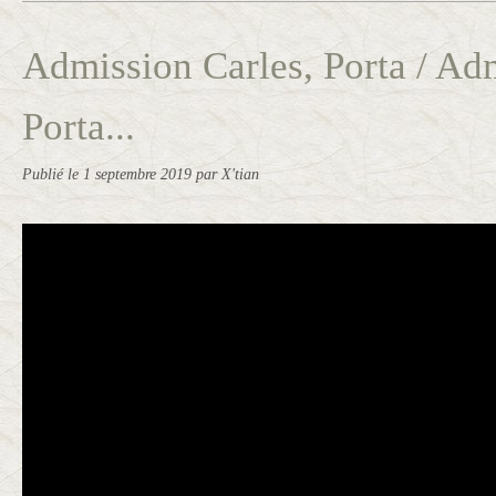
Admission Carles, Porta / Adm
Porta...
Publié le
1 septembre 2019
par X'tian