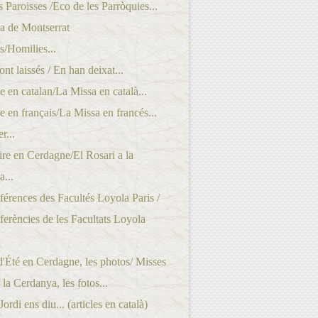
 Paroisses /Eco de les Parròquies...
a de Montserrat
/Homilies...
ont laissés / En han deixat...
 en catalan/La Missa en català...
 en français/La Missa en francés...
r...
re en Cerdagne/El Rosari a la
...
érences des Facultés Loyola Paris /
erències de les Facultats Loyola
'Été en Cerdagne, les photos/ Misses
 la Cerdanya, les fotos...
rdi ens diu... (articles en català)