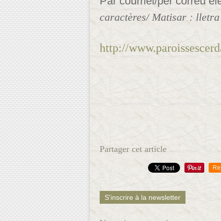
Par courriel/per correu el
caractères/ Matisar : lletra
http://www.paroissescer
Partager cet article
Re
S'inscrire à la newsletter