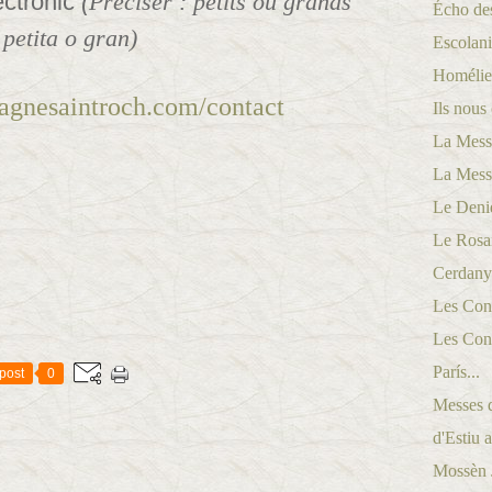
ectrònic
(
Préciser : petits ou grands
Écho des
 petita o gran)
Escolani
Homélies
dagnesaintroch.com/contact
Ils nous 
La Messe
La Messe
Le Denie
Le Rosai
Cerdanya
Les Conf
Les Conf
París...
post
0
Messes d
d'Estiu a
Mossèn Jo