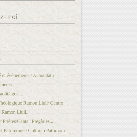
ez-moi
s
é et évènements / Actualitat i
ments...
oût/agost...
Théologique Ramon Llull/ Centre
 Ramon Llull...
 Prières/Cants i Pregàries...
et Patrimoine / Cultura i Patrimoni