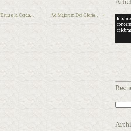
Artic
Messe d'Été en Cerdagne/Missa d'Estiu a la Cerdanya...
Ad Majorem Dei Gloriam...
Informa
concern
célébrati
Rech
Arch