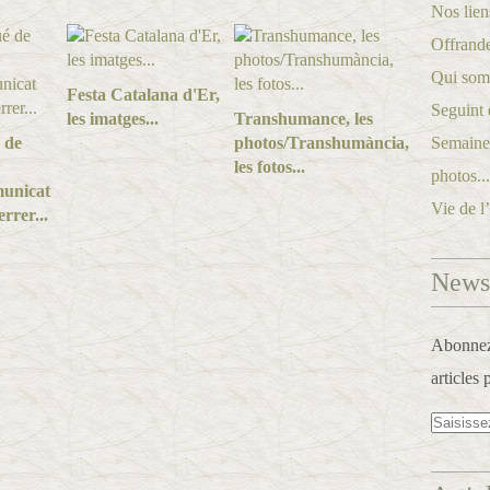
Nos lien
Offrande
Qui som
Festa Catalana d'Er,
Seguint 
les imatges...
Transhumance, les
 de
photos/Transhumància,
Semaine 
les fotos...
photos..
unicat
Vie de l
rrer...
Newsl
Abonnez-
articles 