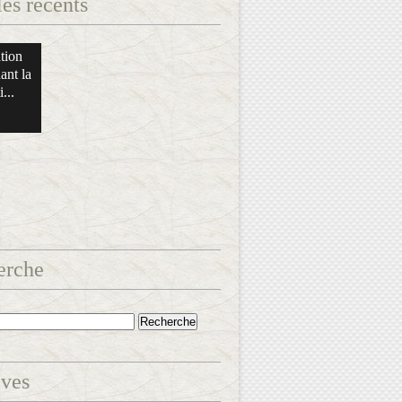
les récents
tion
ant la
...
erche
ives