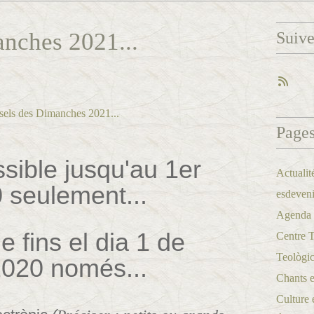
nches 2021...
Suiv
Page
ible jusqu'au 1er
Actualit
seulement...
esdeveni
Agenda a
e fins el dia 1 de
Centre 
Teològic
020 només...
Chants et
Culture 