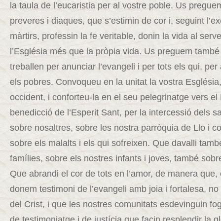
la taula de l’eucaristia per al vostre poble. Us preguem
preveres i diaques, que s’estimin de cor i, seguint l’
màrtirs, professin la fe veritable, donin la vida al serve
l’Església més que la pròpia vida. Us preguem també p
treballen per anunciar l’evangeli i per tots els qui, pe
els pobres. Convoqueu en la unitat la vostra Església,
occident, i conforteu-la en el seu pelegrinatge vers e
benedicció de l’Esperit Sant, per la intercessió dels sa
sobre nosaltres, sobre les nostra parròquia de Llo i co
sobre els malalts i els qui sofreixen. Que davalli tam
famílies, sobre els nostres infants i joves, també sobr
Que abrandi el cor de tots en l’amor, de manera que, 
donem testimoni de l’evangeli amb joia i fortalesa, no
del Crist, i que les nostres comunitats esdevinguin f
de testimoniatge i de justícia que facin resplendir la g