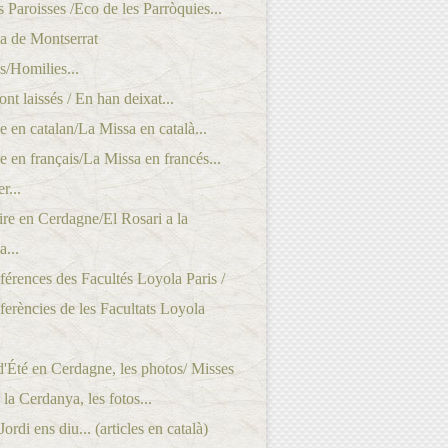
 Paroisses /Eco de les Parròquies...
a de Montserrat
/Homilies...
ont laissés / En han deixat...
 en catalan/La Missa en català...
 en français/La Missa en francés...
r...
re en Cerdagne/El Rosari a la
...
érences des Facultés Loyola Paris /
erències de les Facultats Loyola
'Été en Cerdagne, les photos/ Misses
 la Cerdanya, les fotos...
rdi ens diu... (articles en català)