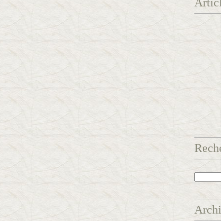
Artic
Rech
Arch