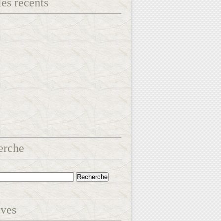
les récents
erche
ives