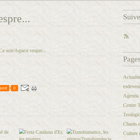
spre...
Suiv
Page
Actualit
esdeveni
post
0
Agenda a
Centre 
Teològic
Chants et
Culture 