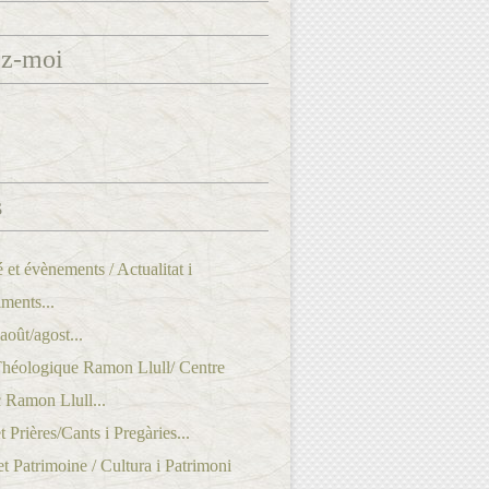
ez-moi
s
é et évènements / Actualitat i
ments...
oût/agost...
Théologique Ramon Llull/ Centre
 Ramon Llull...
 Prières/Cants i Pregàries...
et Patrimoine / Cultura i Patrimoni