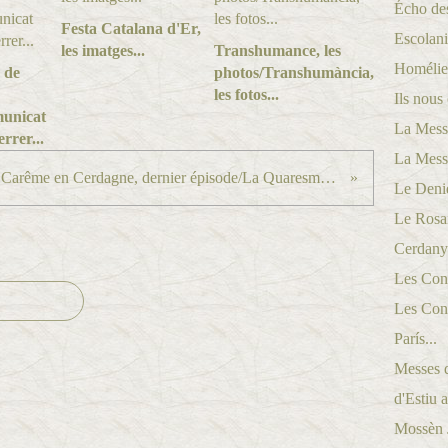
Écho des
Festa Catalana d'Er,
Escolani
les imatges...
Transhumance, les
Homélies
 de
photos/Transhumància,
les fotos...
Ils nous 
unicat
La Messe
rrer...
La Messe
Le Carême en Cerdagne, dernier épisode/La Quaresma a la Cerdanya, darrer episodi...
Le Denie
Le Rosai
Cerdanya
Les Conf
Les Conf
París...
Messes d
d'Estiu a
Mossèn Jo