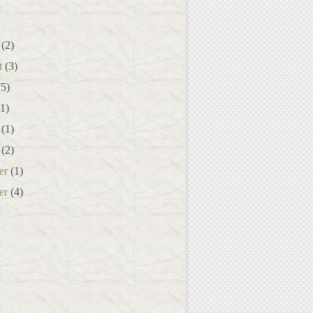
(2)
t
(3)
5)
1)
(1)
(2)
er
(1)
er
(4)