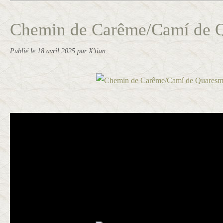
Chemin de Carême/Camí de Q
Publié le
18 avril 2025
par X'tian