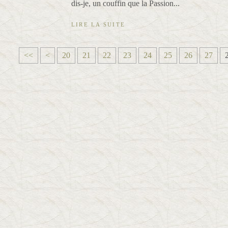
dis-je, un couffin que la Passion...
LIRE LA SUITE
1
<<
<
20
21
22
23
24
25
26
27
0