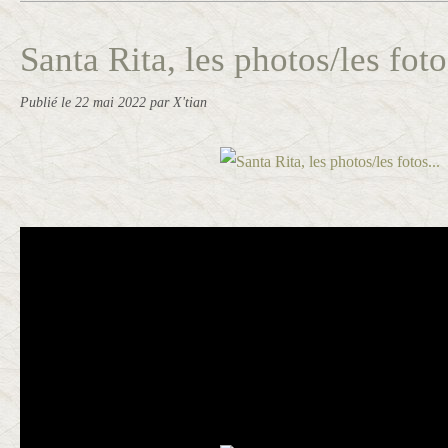
Santa Rita, les photos/les fotos
Publié le
22 mai 2022
par X'tian