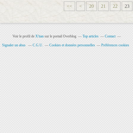
1
<<
<
20
21
22
23
0
Voir le profil de
X'tian
sur le portail Overblog
Top articles
Contact
Signaler un abus
C.G.U.
Cookies et données personnelles
Préférences cookies