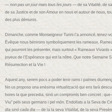
—
non pas un jour mais tous les jours
— de sa Vitalité, de sa
de sa Justice et de son Amour en nous et autour de nous, tou
des plus démunis.
Dimanche, comme Monseigneur Turini l’a annoncé, tenez-vou
Évêque nous bénirons symboliquement les rameaux. Rameau
qui pourront les présenter, mais surtout « Rameaux Vivants »
joyeux de l’Espérance qui est la nôtre. Que notre Semaine S
Résurrection et la Vie !
Aquest any, serem pocs a poder tenir rams i palmes diumen
No us proposo una enèsima virtualització qui ens farà desc
hores la que precedia, sinó un compromís ben concret : qu
Viu” pels seus germans i pel món. Endollats a la Seva de C
dia sinó cada dia
— de la la seva Vitalitat, de la seva Presènc