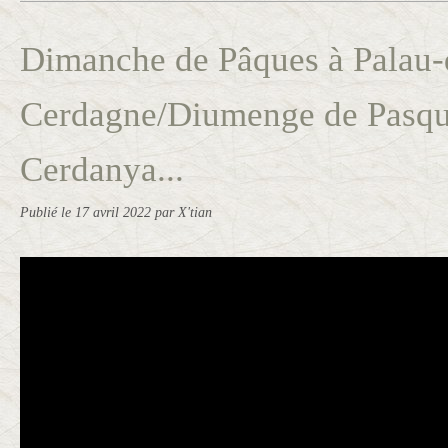
Dimanche de Pâques à Palau-
Cerdagne/Diumenge de Pasqu
Cerdanya...
Publié le
17 avril 2022
par X'tian